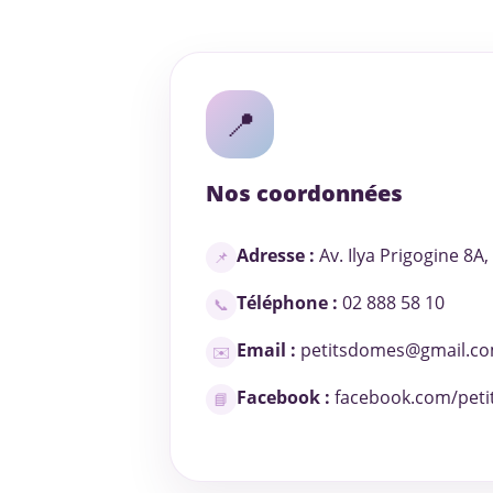
📍
Nos coordonnées
Adresse :
Av. Ilya Prigogine 8A
📌
Téléphone :
02 888 58 10
📞
Email :
petitsdomes@gmail.c
✉️
Facebook :
facebook.com/pet
📘