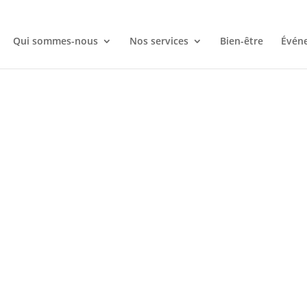
Qui sommes-nous
Nos services
Bien-être
Évén
ez-nous — Petits Dôme
aces disponibles, nos ateliers, nos tarifs ou le déroulement de l’
e avec plaisir. N’hésitez pas à nous appeler, nous écrire ou venir n