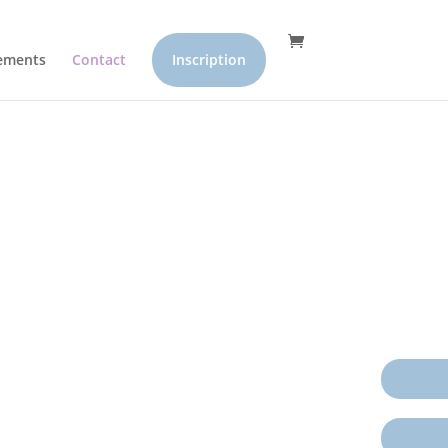
ements
Contact
Inscription
s, Uccle
accueil ? Nous sommes là
ous rendre visite.